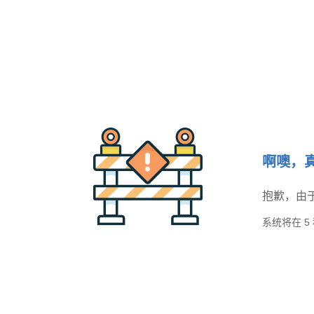
啊噢，
抱歉，由
系统将在
5